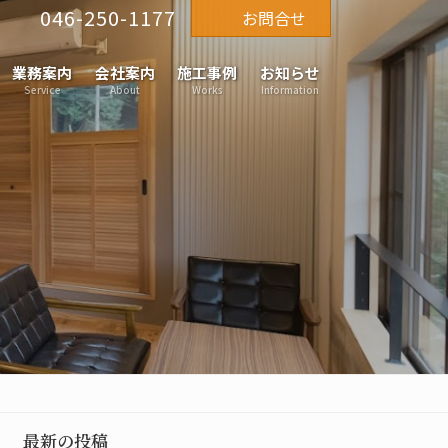
046-250-1177
お問合せ
業務案内
会社案内
施工事例
お知らせ
Service
About
Works
Information
最新の投稿