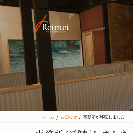
海老名の不動産情報を扱うレイメイコンサルティングです
コ
ナ
コンサルティング業務を行なっております。海老名や厚木
ン
ビ
テ
ゲ
ン
ー
ツ
シ
へ
ョ
ス
ン
キ
に
ッ
移
プ
動
ホーム
お知らせ
事務所が移転しました