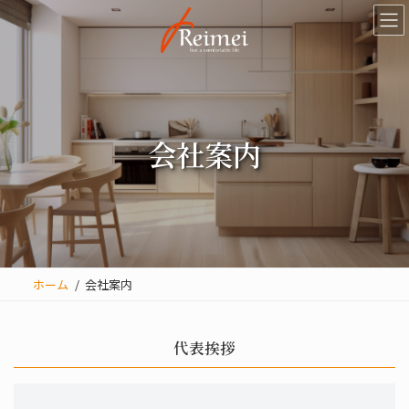
コ
ナ
ン
ビ
テ
ゲ
ン
ー
ツ
シ
へ
ョ
会社案内
ス
ン
キ
に
ッ
移
プ
動
ホーム
会社案内
代表挨拶