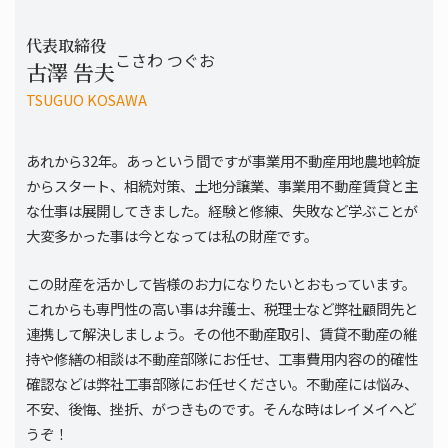
代表取締役
こさわ つぐお
古澤 告夫
TSUGUO KOSAWA
あれから32年。
あっという間ですが事業用不動産用地農地斡旋
からスタート、相続対策、土地分譲業、事業用不動産賃貸と主
な仕事は展開してきました。経験と修練、失敗など学ぶことが
大変多かった事は今となっては私の財産です。
この財産を活かして皆様のお力になりたいとおもっています。
これからも専門性の高い事は弁護士、税理士など弊社顧問先と
連携して解決しましょう。その他不動産取引、賃貸不動産の維
持や修繕の相談は不動産部隊にお任せ、工事費用内容の的確性
確認などは弊社工事部隊にお任せください。不動産には悩み、
不安、後悔、挫折、がつきものです。そんな時はレイメイへど
うぞ！